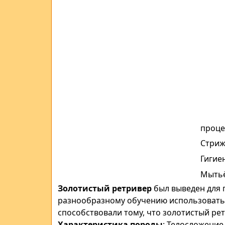
проце
Стриж
Гигие
Мытьё
Золотистый ретривер
был выведен для 
разнообразному обучению использоват
способствовали
тому, что золотистый ре
Характеристика породы
:
Телосложение