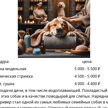
дура
цена:
ка модельная
5 000 - 5 500 ₽
ническая стрижка
4 500 - 5 000 ₽
, сушка
4 000 - 4 400 ₽
подачи дичи, в
том числе водоплавающей. Покладистый
ь
этих собак и в качестве поводырей для слепых.
Нарядна
тривер стал одной из самых
любимых семейных собак в 
 крепкое и гармоничное. Шерстный покров
длинный, но