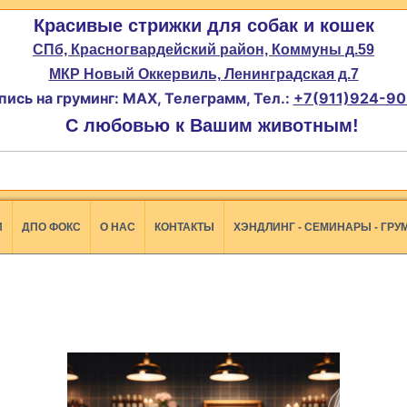
Красивые стрижки для собак и кошек
СПб, Красногвардейский район, Коммуны д.59
МКР Новый Оккервиль, Ленинградская д.7
пись на груминг: MAX, Телеграмм, Тел.:
+7(911)924-90
С любовью к Вашим животным!
И
ДПО ФОКС
О НАС
КОНТАКТЫ
ХЭНДЛИНГ - СЕМИНАРЫ - ГРУ