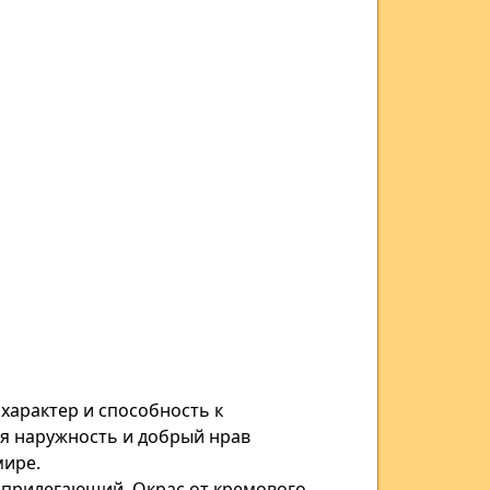
 характер и
способность к
я наружность и добрый нрав
мире.
 прилегающий. Окрас от кремового